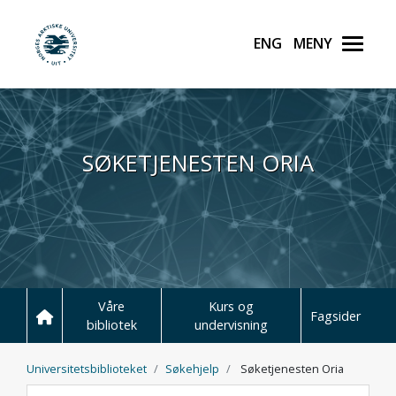
English
Meny
UiT Norges arktiske unive
Hopp til hovedinnhold
SØKETJENESTEN ORIA
Våre
Kurs og
Fagsider
bibliotek
undervisning
Universitetsbiblioteket
Søkehjelp
Søketjenesten Oria