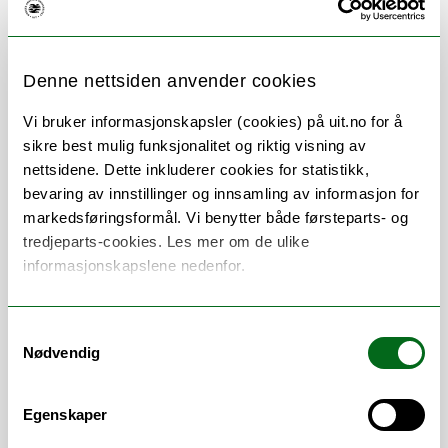
ditt.
Denne nettsiden anvender cookies
Pålogging
Vi bruker informasjonskapsler (cookies) på uit.no for å
Ved å logge deg inn kan du holde oversikt over
sikre best mulig funksjonalitet og riktig visning av
egne lån og bestillinger, lagre søk og referanser,
nettsidene. Dette inkluderer cookies for statistikk,
og bestille materiale som ikke er tilgjengelig.
Mer
bevaring av innstillinger og innsamling av informasjon for
info om pålogging finner du her
.
markedsføringsformål. Vi benytter både førsteparts- og
tredjeparts-cookies. Les mer om de ulike
informasjonskapslene nedenfor.
Snarveier
Samtykkevalg
Oria
Nødvendig
Hvordan logge på Oria
Egenskaper
Fagdatabaser