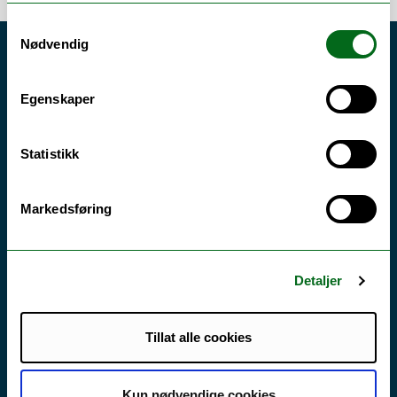
Samtykkevalg
Nødvendig
Våre bibliotek
Egenskaper
Alta
Hammerfest
Statistikk
Harstad
Kultur- og samfunnsfag
Markedsføring
Kunstakademiet
Museet
Musikk
Detaljer
Narvik
Natur- og helsefag
Tillat alle cookies
Psykologi og jus
Kun nødvendige cookies