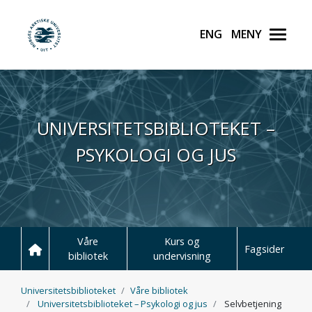
English
Meny
UiT Norges arktiske unive
Hopp til hovedinnhold
UNIVERSITETSBIBLIOTEKET –
PSYKOLOGI OG JUS
Våre
Kurs og
Fagsider
bibliotek
undervisning
Universitetsbiblioteket
Våre bibliotek
Universitetsbiblioteket – Psykologi og jus
Selvbetjening