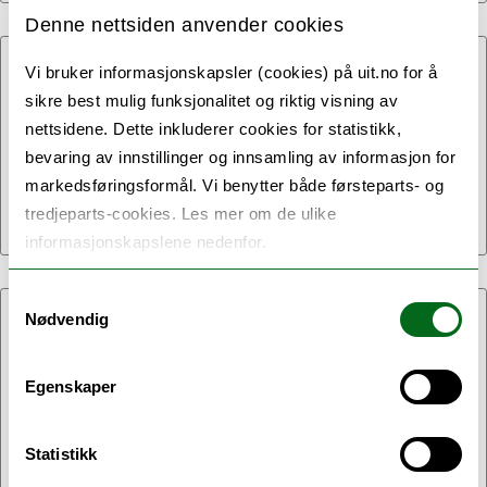
Denne nettsiden anvender cookies
14.09.2021:
Vi bruker informasjonskapsler (cookies) på uit.no for å
sikre best mulig funksjonalitet og riktig visning av
Finnfjord og AlgOpti tildeles
nettsidene. Dette inkluderer cookies for statistikk,
93 millioner fra Grønn
bevaring av innstillinger og innsamling av informasjon for
markedsføringsformål. Vi benytter både førsteparts- og
Plattform!
tredjeparts-cookies. Les mer om de ulike
informasjonskapslene nedenfor.
Samtykkevalg
Nødvendig
25.08.2021:
Verdens første elektriske
Egenskaper
lastebil til Tromsø i samarbeid
med UiT
Statistikk