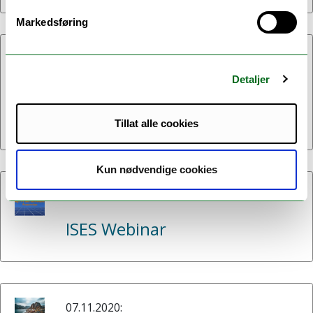
Markedsføring
11.05.2021:
Detaljer
ARC at the UArctic Congress
2021 (May 14.-18.)
Tillat alle cookies
Kun nødvendige cookies
07.05.2021:
ISES Webinar
07.11.2020: