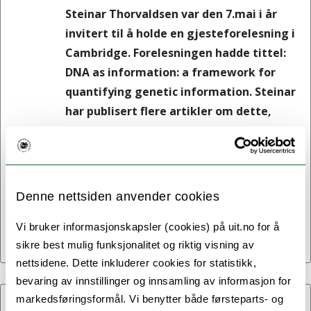
Steinar Thorvaldsen var den 7.mai i år
invitert til å holde en gjesteforelesning i
Cambridge. Forelesningen hadde tittel:
DNA as information: a framework for
quantifying genetic information. Steinar
har publisert flere artikler om dette,
sammen med nordiske kolleger.
Arvestoffet i cellenes DNA og gener kan
sammenliknes med teksten og kapitlene
i en bok, og den nye forskningen viser en
Denne nettsiden anvender cookies
metode for å måle informasjonen vi
finner i genene.
Vi bruker informasjonskapsler (cookies) på uit.no for å
sikre best mulig funksjonalitet og riktig visning av
nettsidene. Dette inkluderer cookies for statistikk,
bevaring av innstillinger og innsamling av informasjon for
markedsføringsformål. Vi benytter både førsteparts- og
20.01.2025: