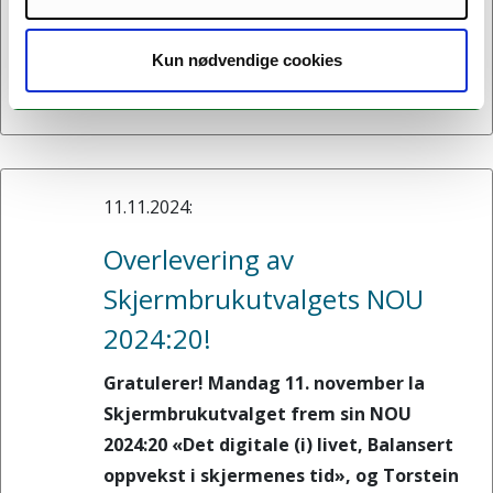
Om man vil følge første del seminaret
kan man delta på møterom 1.025 på ILP-
Kun nødvendige cookies
bygget eller digitalt på teams
11.11.2024:
Overlevering av
Skjermbrukutvalgets NOU
2024:20!
Gratulerer! Mandag 11. november la
Skjermbrukutvalget frem sin NOU
2024:20 «Det digitale (i) livet, Balansert
oppvekst i skjermenes tid», og Torstein