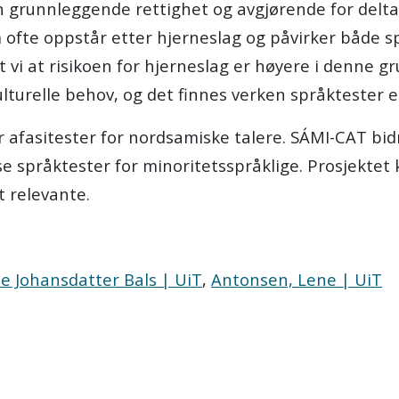
 grunnleggende rettighet og avgjørende for delta
 ofte oppstår etter hjerneslag og påvirker både sp
t vi at risikoen for hjerneslag er høyere i denne
lturelle behov, og det finnes verken språktester el
 afasitester for nordsamiske talere. SÁMI-CAT bidra
sse språktester for minoritetsspråklige. Prosjektet
t relevante.
ne Johansdatter Bals | UiT
,
Antonsen, Lene | UiT