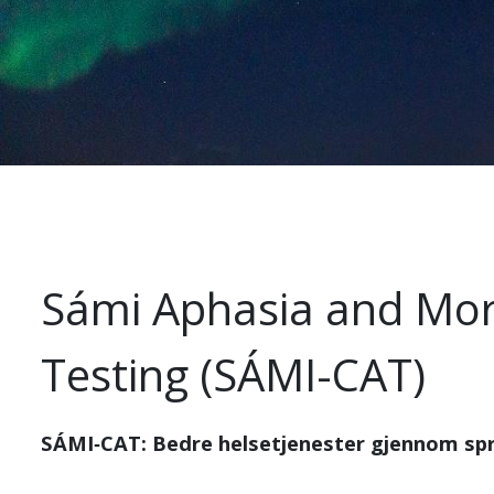
Sámi Aphasia and Mor
Testing (SÁMI-CAT)
SÁMI‑CAT: Bedre helsetjenester gjennom språ