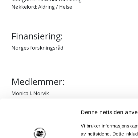
Nøkkelord: Aldring / Helse
Finansiering:
Norges forskningsråd
Medlemmer:
Monica I. Norvik
Lene Antonsen
Kristine Bentzen
Denne nettsiden anve
Berit Anne Johansdatter Bals Baal
Bård Uri Jensen
Vi bruker informasjonskapsl
Susanna Ragnhild Andersdatter Siri
av nettsidene. Dette inklud
Ingeborg Sophie Ribu