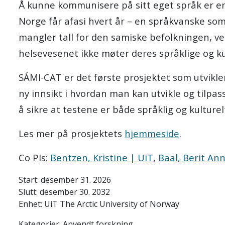
Å kunne kommunisere på sitt eget språk er en
Norge får afasi hvert år – en språkvanske som
mangler tall for den samiske befolkningen, ve
helsevesenet ikke møter deres språklige og ku
SÁMI-CAT er det første prosjektet som utvikler
ny innsikt i hvordan man kan utvikle og tilpa
å sikre at testene er både språklig og kulturel
Les mer på prosjektets
hjemmeside
.
Co PIs:
Bentzen, Kristine | UiT
,
Baal, Berit An
Start: desember 31. 2026
Slutt: desember 30. 2032
Enhet: UiT The Arctic University of Norway
Kategorier: Anvendt forskning