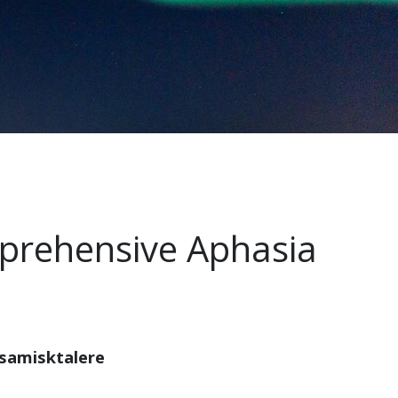
mprehensive Aphasia
dsamisktalere