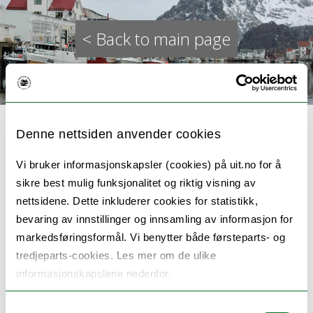
< Back to main page
Denne nettsiden anvender cookies
Vi bruker informasjonskapsler (cookies) på uit.no for å
Ecological and social
sikre best mulig funksjonalitet og riktig visning av
nettsidene. Dette inkluderer cookies for statistikk,
transformations of coastal
bevaring av innstillinger og innsamling av informasjon for
markedsføringsformål. Vi benytter både førsteparts- og
India (PhD project)
tredjeparts-cookies. Les mer om de ulike
informasjonskapslene nedenfor.
Ecological and social transformations of
Samtykkevalg