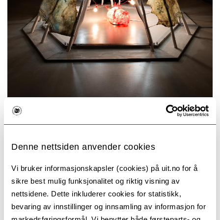
Hovrengåetie - en materiell og språklig
undersøkelse av det sørsamiske ordet for
Denne nettsiden anvender cookies
elghud og dets tilknytning til himmel, myter
og historie
Vi bruker informasjonskapsler (cookies) på uit.no for å
sikre best mulig funksjonalitet og riktig visning av
nettsidene. Dette inkluderer cookies for statistikk,
bevaring av innstillinger og innsamling av informasjon for
Med utgangspunkt i den tradisjonelle
markedsføringsformål. Vi benytter både førsteparts- og