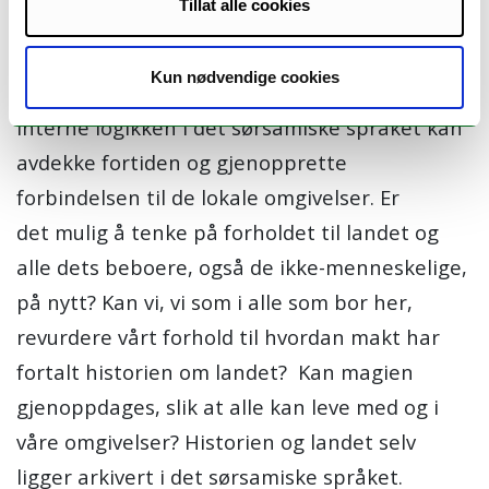
Tillat alle cookies
tekst undersøker hun hvordan vi kan forbinde
oss til og forstå verden rundt oss.
Kun nødvendige cookies
Bergh er spesielt opptatt av hvordan den
interne logikken i det sørsamiske språket kan
avdekke fortiden og gjenopprette
forbindelsen til de lokale omgivelser. Er
det mulig å tenke på forholdet til landet og
alle dets beboere, også de ikke-menneskelige,
på nytt? Kan vi, vi som i alle som bor her,
revurdere vårt forhold til hvordan makt har
fortalt historien om landet? Kan magien
gjenoppdages, slik at alle kan leve med og i
våre omgivelser? Historien og landet selv
ligger arkivert i det sørsamiske språket.