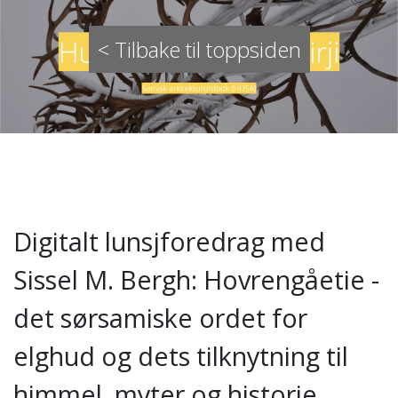
< Tilbake til toppsiden
Digitalt lunsjforedrag med
Sissel M. Bergh: Hovrengåetie -
det sørsamiske ordet for
elghud og dets tilknytning til
himmel, myter og historie