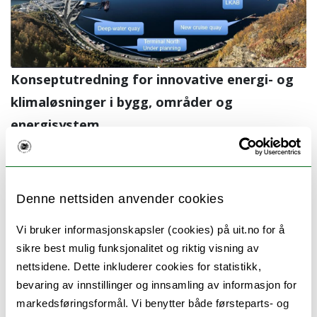
Konseptutredning for innovative energi- og
klimaløsninger i bygg, områder og
energisystem
Hovedformålet med konseptutredningen vil
være å skissere utforming og organisering av
Denne nettsiden anvender cookies
utbygging og drift av en
energiknutepunktløsning i Narvik Havn. En slik
Vi bruker informasjonskapsler (cookies) på uit.no for å
energiknutepunkt vil kunne fungere som en
sikre best mulig funksjonalitet og riktig visning av
nettsidene. Dette inkluderer cookies for statistikk,
enkeltstående energiaktør som utveksler
bevaring av innstillinger og innsamling av informasjon for
blant annet energi- og
markedsføringsformål. Vi benytter både førsteparts- og
energifleksibilitetstjenester med omverden,