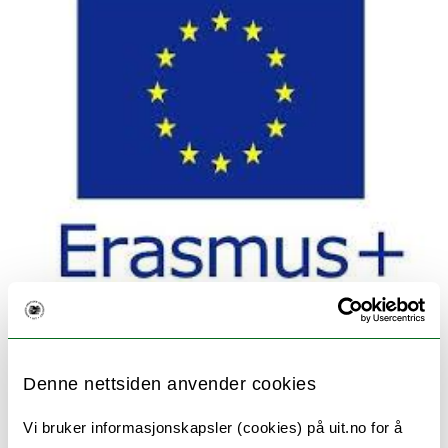
Informert og inkluderende teknologibruk i
barnehagen gjennom et sosialt og
Denne nettsiden anvender cookies
emosjonelt rammeverk
Vi bruker informasjonskapsler (cookies) på uit.no for å
UiT deltar i EUTEKNE (2025–2028), med et