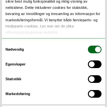
sikre best mulig funksjonalitet og riktig visning av
budsjett på €250.000. Prosjektet ledes av
nettsidene. Dette inkluderer cookies for statistikk,
LUMSA University (IT), og inkluderer University
bevaring av innstillinger og innsamling av informasjon for
markedsføringsformål. Vi benytter både førsteparts- og
of Valencia (ES), SMARTED SRL (IT), Magyar
tredjeparts-cookies. Les mer om de ulike
Digitális Oktatásért Egyesület (HU), Roma
informasjonskapslene nedenfor.
Capitale – Municipio XIII (IT) og UiT. Prosjektet
fremmer informert og inkluderende teknologi-
Samtykkevalg
Nødvendig
bruk i barnehagen gjennom et sosialt og
emosjonelt rammeverk, og UiT leder arbeidet
Egenskaper
med politiske anbefalinger og konferanse i
Tromsø.
Statistikk
Markedsføring