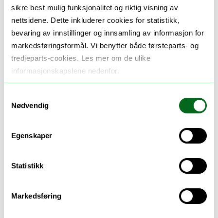
Christian Tveiterås. Prosjektet skal integrere
sikre best mulig funksjonalitet og riktig visning av
nettsidene. Dette inkluderer cookies for statistikk,
generativ AI i barnehagelærerutdanning
bevaring av innstillinger og innsamling av informasjon for
gjennom etiske og pedagogiske rammeverk,
markedsføringsformål. Vi benytter både førsteparts- og
validerte undervisningsressurser og utvikle en
tredjeparts-cookies. Les mer om de ulike
digital plattform. Partnere er University of
informasjonskapslene nedenfor.
West Attica (GR), University of Helsinki (FI),
Samtykkevalg
University of Crete (GR), University of
Nødvendig
Primorska (SI), og Western Norway University
of Applied Sciences (HVL/BARNkunne), der
Egenskaper
Zacharias Andreadakis bidrar sentralt i
arbeidspakke 4.
Statistikk
Markedsføring