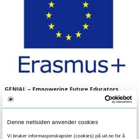
GENIAL – Empowering Future Educators
UiT leder Erasmus+-prosjektet GENIAL (2025–
2027) med et budsjett på €250.000.
Denne nettsiden anvender cookies
Prosjektleder er Maria Dardanou og medler i
prosjektet er Torstein Unstad og Nils
Vi bruker informasjonskapsler (cookies) på uit.no for å