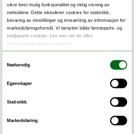
Christian Tveiterås. Prosjektet skal integrere
sikre best mulig funksjonalitet og riktig visning av
nettsidene. Dette inkluderer cookies for statistikk,
generativ AI i barnehagelærerutdanning
bevaring av innstillinger og innsamling av informasjon for
gjennom etiske og pedagogiske rammeverk,
markedsføringsformål. Vi benytter både førsteparts- og
validerte undervisningsressurser og utvikle en
tredjeparts-cookies. Les mer om de ulike
digital plattform. Partnere er University of
informasjonskapslene nedenfor.
West Attica (GR), University of Helsinki (FI),
Samtykkevalg
University of Crete (GR), University of
Nødvendig
Primorska (SI), og Western Norway University
of Applied Sciences (HVL/BARNkunne), der
Egenskaper
Zacharias Andreadakis bidrar sentralt i
arbeidspakke 4.
Statistikk
Markedsføring