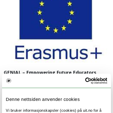
GENIAL – Empowering Future Educators
UiT leder Erasmus+-prosjektet GENIAL (2025–
2027) med et budsjett på €250.000.
Denne nettsiden anvender cookies
Prosjektleder er Maria Dardanou og medler i
prosjektet er Torstein Unstad og Nils
Vi bruker informasjonskapsler (cookies) på uit.no for å