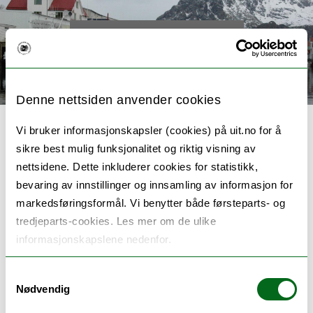
< Tilbake til toppsiden
Denne nettsiden anvender cookies
Vi bruker informasjonskapsler (cookies) på uit.no for å
sikre best mulig funksjonalitet og riktig visning av
nettsidene. Dette inkluderer cookies for statistikk,
CompareIT
bevaring av innstillinger og innsamling av informasjon for
markedsføringsformål. Vi benytter både førsteparts- og
tredjeparts-cookies. Les mer om de ulike
Compareit tar for seg hvordan nye
informasjonskapslene nedenfor.
produksjonssystemer bør reguleres og
Samtykkevalg
administreres, samt hvor de best kan
Nødvendig
plasseres, noe som er svært relevante