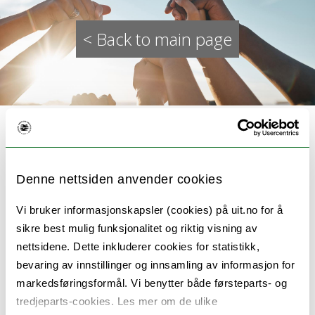
< Back to main page
Denne nettsiden anvender cookies
ACE in Fit Futures 3
Vi bruker informasjonskapsler (cookies) på uit.no for å
sikre best mulig funksjonalitet og riktig visning av
Previous research shows that adverse
nettsidene. Dette inkluderer cookies for statistikk,
childhood experiences (ACEs) can increase the
bevaring av innstillinger og innsamling av informasjon for
risk of physical and mental health problems
markedsføringsformål. Vi benytter både førsteparts- og
tredjeparts-cookies. Les mer om de ulike
later in life. We want to expand our knowledge