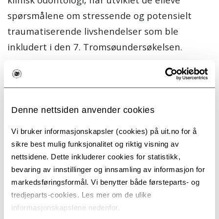
spørsmålene om stressende og potensielt
traumatiserende livshendelser som ble
inkludert i den 7. Tromsøundersøkelsen.
I tillegg samarbeider forskningsgruppen for
klinisk psykologi med kollegaer fra flere andre
institutter ved Det helsevitenskapelige
Denne nettsiden anvender cookies
fakultet ved UiT, inkludert Institutt for klinisk
medisin.
Vi bruker informasjonskapsler (cookies) på uit.no for å
sikre best mulig funksjonalitet og riktig visning av
Se også
her
nettsidene. Dette inkluderer cookies for statistikk,
bevaring av innstillinger og innsamling av informasjon for
Publikasjoner:
markedsføringsformål. Vi benytter både førsteparts- og
tredjeparts-cookies. Les mer om de ulike
Thimm, J. C., Kristoffersen, A. E., & Ringberg, U.
informasjonskapslene nedenfor.
(2020). The prevalence of severe grief