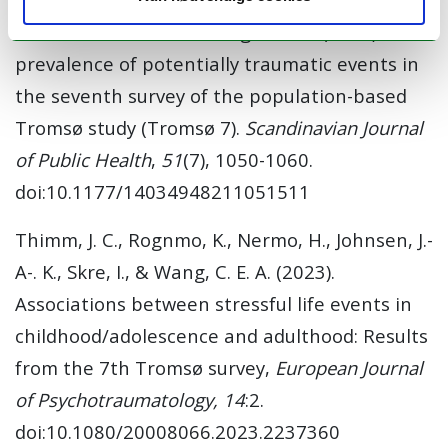
Næss, E. T., Skre, I. & Wang, C. E. A. (2023). The
prevalence of potentially traumatic events in
the seventh survey of the population-based
Tromsø study (Tromsø 7).
Scandinavian Journal
of Public Health
,
51
(7), 1050-1060.
doi:10.1177/14034948211051511
Thimm, J. C., Rognmo, K., Nermo, H., Johnsen, J.-
A-. K., Skre, I., & Wang, C. E. A. (2023).
Associations between stressful life events in
childhood/adolescence and adulthood: Results
from the 7th Tromsø survey,
European Journal
of Psychotraumatology, 14
:2.
doi:10.1080/20008066.2023.2237360