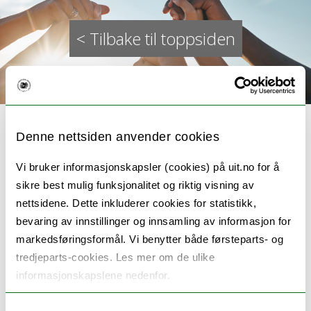
< Tilbake til toppsiden
Denne nettsiden anvender cookies
Vi bruker informasjonskapsler (cookies) på uit.no for å
Ferdighetstrening i kognitiv
sikre best mulig funksjonalitet og riktig visning av
nettsidene. Dette inkluderer cookies for statistikk,
atferdsterapi for sosial angst
bevaring av innstillinger og innsamling av informasjon for
markedsføringsformål. Vi benytter både førsteparts- og
tredjeparts-cookies. Les mer om de ulike
Samarbeidsprosjekt med
Norsk Forening for
informasjonskapslene nedenfor.
Kognitiv Terapi
og
professor David Clark ved
University of Oxford
Samtykkevalg