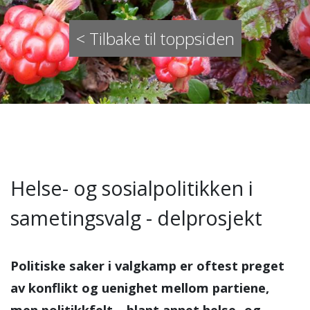
< Tilbake til toppsiden
Helse- og sosialpolitikken i
sametingsvalg - delprosjekt
Politiske saker i valgkamp er oftest preget
av konflikt og uenighet mellom partiene,
men politikkfelt – blant annet helse- og