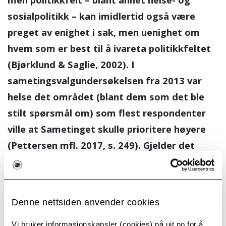
sosialpolitikk – kan imidlertid også være
preget av enighet i sak, men uenighet om
hvem som er best til å ivareta politikkfeltet
(Bjørklund & Saglie, 2002). I
sametingsvalgundersøkelsen fra 2013 var
helse det området (blant dem som det ble
stilt spørsmål om) som flest respondenter
ville at Sametinget skulle prioritere høyere
(Pettersen mfl. 2017, s. 249). Gjelder det
samme i valgkampsammenheng? Vi vil følge
opp dette resultatet, og spør: I hvilken grad
og hvordan er helse- og sosialpolitikken en
Denne nettsiden anvender cookies
del av valgkampen?
Vi bruker informasjonskapsler (cookies) på uit.no for å