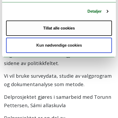
kommunalt nivå, og hvor helsepolitikken kan
Detaljer
framstå som relativt oversiktlig i forhold til
sosialpolitikken. Et oppfølgingsspørsmål er om
Tillat alle cookies
det er mulig å finne igjen dette skillet med
hensyn til hvilke sider som aktualiseres i
valgkampen og om partiene eventuelt skiller
Kun nødvendige cookies
seg fra hverandre når det gjelder de ulike
sidene av politikkfeltet.
Vi vil bruke surveydata, studie av valgprogram
og dokumentanalyse som metode.
Delprosjektet gjøres i samarbeid med Torunn
Pettersen, Sámi allaskuvla
Delprosjektet er en del av