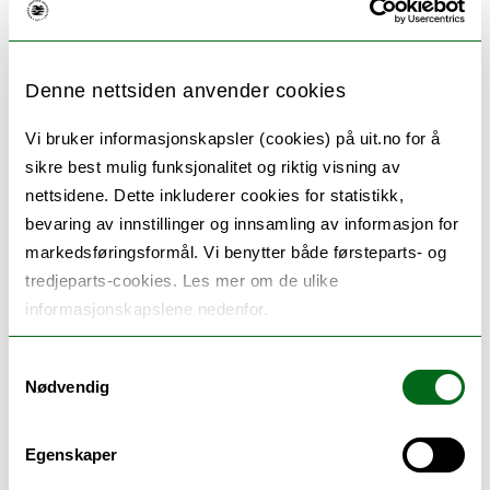
forvaltes på en forsvarlig måte. Naturen er
også en viktig del av samisk kultur og
identitet. Kunnskap om samenes
Denne nettsiden anvender cookies
erfaringsbaserte og tradisjonelle kunnskap
om naturen kan derfor bidra til bærekraftig
Vi bruker informasjonskapsler (cookies) på uit.no for å
sikre best mulig funksjonalitet og riktig visning av
ressursutnyttelse og vern av
nettsidene. Dette inkluderer cookies for statistikk,
naturmangfoldet." (Kunnskapsdepartementet
bevaring av innstillinger og innsamling av informasjon for
2019).
markedsføringsformål. Vi benytter både førsteparts- og
tredjeparts-cookies. Les mer om de ulike
Publikasjoner:
informasjonskapslene nedenfor.
Melis, C., Kvivesen, M. & Munkebye, E.
Samtykkevalg
(2025). Perspectives from science teacher
Nødvendig
educators on the potential contribution of
Sámi traditional knowledge to sustainable
Egenskaper
development.
Frontiers in Education
.