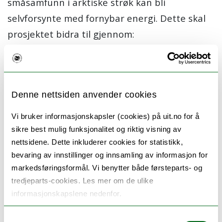
småsamfunn i arktiske strøk kan bli
selvforsynte med fornybar energi. Dette skal
prosjektet bidra til gjennom:
Å utvikle og teste en metode for
simulering av selvforsynt, karbonnøytral
og fornybar energiproduksjon i arktiske
Denne nettsiden anvender cookies
strøk.
Vi bruker informasjonskapsler (cookies) på uit.no for å
Å implementere simuleringsmetoden som
sikre best mulig funksjonalitet og riktig visning av
et verktøy for små- og mellomstore
nettsidene. Dette inkluderer cookies for statistikk,
bedrifter (SMB) i prosjektområdet
bevaring av innstillinger og innsamling av informasjon for
Å bygge kompetansenettverk mellom
markedsføringsformål. Vi benytter både førsteparts- og
tredjeparts-cookies. Les mer om de ulike
SMBer og forsknings- og utviklingsaktører
informasjonskapslene nedenfor.
Prosjektet skal munne ut i et testet og
Samtykkevalg