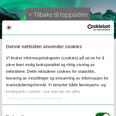
< Tilbake til toppsiden
Denne nettsiden anvender cookies
Vi bruker informasjonskapsler (cookies) på uit.no for å
sikre best mulig funksjonalitet og riktig visning av
Demokratisk beredskap mot
nettsidene. Dette inkluderer cookies for statistikk,
bevaring av innstillinger og innsamling av informasjon for
rasisme og antisemittisme
markedsføringsformål. Vi benytter både førsteparts- og
(DEMBRRA)
tredjeparts-cookies. Les mer om de ulike
informasjonskapslene nedenfor.
https://dembra.no/no/
Samtykkevalg