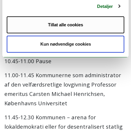
Detaljer
10.00-10.45 Opprinnelig tema: Den finska
landskapsreformen och kommunal
Tillat alle cookies
självstyrelse. Nytt tema: Det blev ingen
landskapsreform – varför? Professor Eija
Kun nødvendige cookies
Mäkinen, Vasa Universitet
10.45-11.00 Pause
11.00-11.45 Kommunerne som administrator
af den velfærdsretlige lovgivning Professor
emeritus Carsten Michael Henrichsen,
Københavns Universitet
11.45-12.30 Kommunen – arena for
lokaldemokrati eller for desentralisert statlig