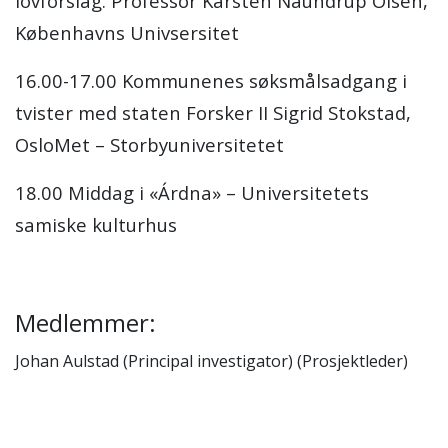
lovforslag. Professor Karsten Naundrup Olsen,
Københavns Univsersitet
16.00-17.00 Kommunenes søksmålsadgang i
tvister med staten Forsker II Sigrid Stokstad,
OsloMet – Storbyuniversitetet
18.00 Middag i «Árdna» – Universitetets
samiske kulturhus
Medlemmer:
Johan Aulstad (Principal investigator) (Prosjektleder)