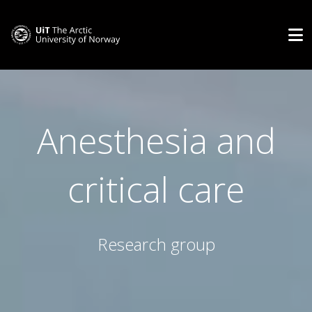
Anesthesia and
critical care
Research group