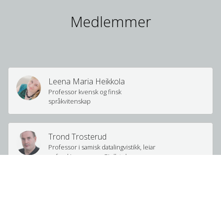
Medlemmer
Leena Maria Heikkola
Professor kvensk og finsk
språkvitenskap
Trond Trosterud
Professor i samisk datalingvistikk, leiar
av forskingsgruppa Giellatekno
Mari Keränen
kielityötelijä – språkmedarbeider