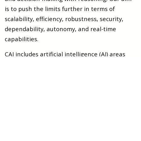
is to push the limits
further in terms of
scalability, efficiency, robustness, security,
dependability, autonomy, and real-time
capabilities.
CAI includes artificial intelligence (AI) areas
and fields, such as computational
analytics and intelligence and cybernetics,
and conducts research enabling scientific
discoveries by applying algorithms to identify
patterns and anomalies in data, test
hypotheses, create models, and quantify
uncertainties. AI is about software systems
that resemble human intelligence or act as