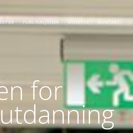
EKTER
PUBLIKASJONER
NYHETER
KONTAKT
en for
sutdanning