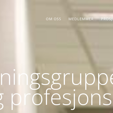
OM OSS
MEDLEMMER
PROSJ
ningsgrupp
ig profesjon