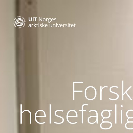
Forsk
helsefagl