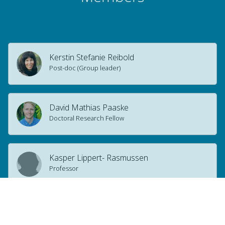
Kerstin Stefanie Reibold
Post-doc (Group leader)
David Mathias Paaske
Doctoral Research Fellow
Kasper Lippert- Rasmussen
Professor
Jan Harald Alnes
Professor