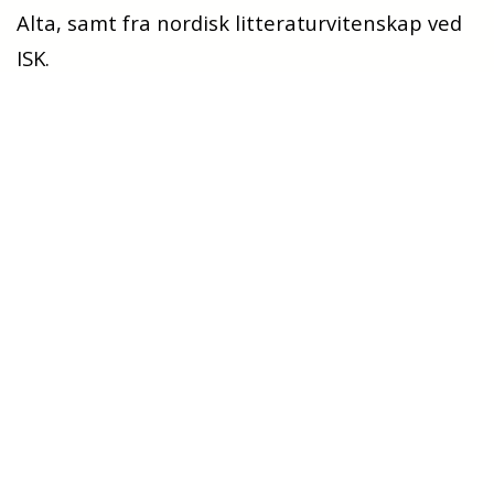
Alta, samt fra nordisk litteraturvitenskap ved
ISK.
Medlemmer
Morten Auklend