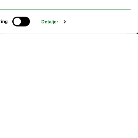
ring
Detaljer
23.11.2023
Arktisk forskning
gir globale svar