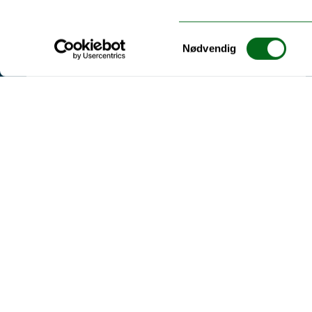
Samtykkevalg
Nødvendig
31.10.2025
Foredrag om
rettslige
reguleringer av
marine områder
til Natur i nord
2025