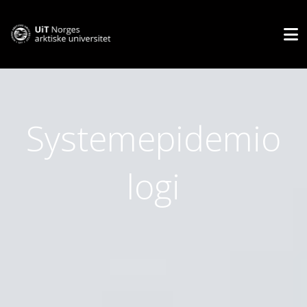
Systemepidemio
logi