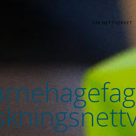
OM NETTVERKET
rnehagefag
skningsnett