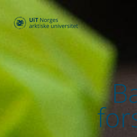
Ba
for