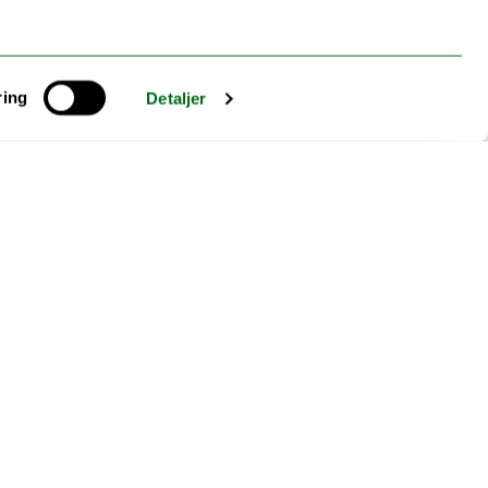
orskning knyttet til barnehagefeltet eller
ikle og legge frem egen forskning med tanke
e og styrke barnehagefaglig forskning ved ILP.
ring
Detaljer