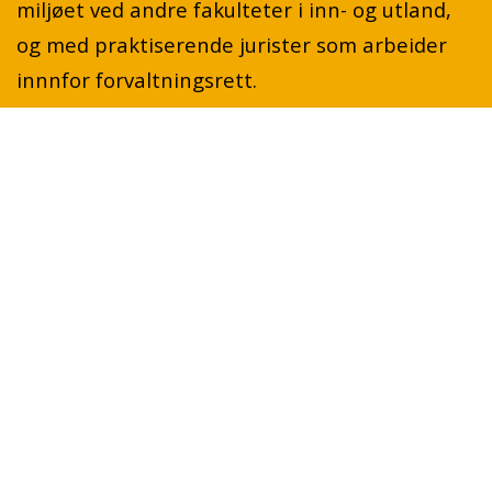
miljøet ved andre fakulteter i inn- og utland,
og med praktiserende jurister som arbeider
innnfor forvaltningsrett.
Forskergruppen legger til grunn en vid
avgrensning av faget forvaltningsrett. Faglig
ansatte som arbeider med spørsmål fra alle
grener innen forvaltningsrett er derfor
velkomne til å delta i forskergruppen.
Forvaltningsrettgruppen vil også arbeide med
rettsspørsmål i grensefeltet forvaltningsrett
og andre rettsdisipliner som formuerett,
sivilprosess, strafferett, internasjonale
menneskerettigheter og EØS-rett.