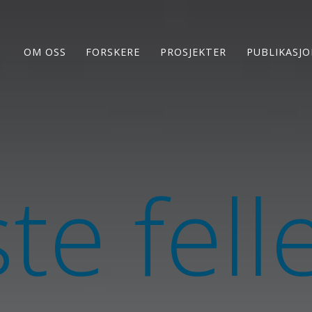
OM OSS
FORSKERE
PROSJEKTER
PUBLIKASJ
te fell