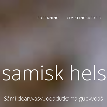
FORSKNING
UTVIKLINGSARBEID
 samisk hel
Sámi dearvvašvuođadutkama guovvdáš