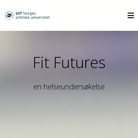
Fit Futures
en helseundersøkelse