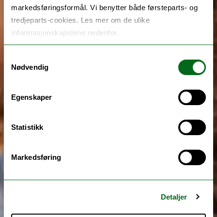
markedsføringsformål. Vi benytter både førsteparts- og
tredjeparts-cookies. Les mer om de ulike
informasjonskapslene nedenfor.
Samtykkevalg
Nødvendig
Egenskaper
Statistikk
Markedsføring
Detaljer