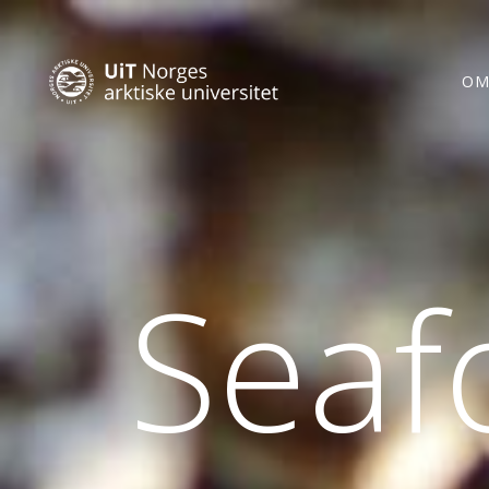
OM
Seaf