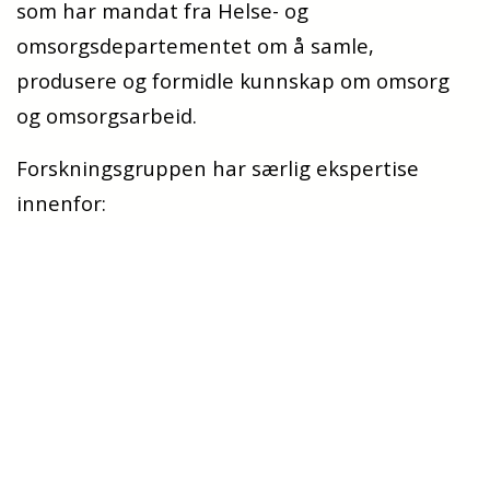
som har mandat fra Helse- og
omsorgsdepartementet om å samle,
produsere og formidle kunnskap om omsorg
og omsorgsarbeid.
Forskningsgruppen har særlig ekspertise
innenfor:
Rehabilitering
Aldring og alderdom
Sammensatte og langvarige behov
Koordinerte, tverrfaglige og -sektorielle
løsninger
Mangfoldssensitive og likeverdige løsninger
Styring, prioritering og organisering av tjenester
Utvikling og innovasjon, inkludert digitalisering
En av forskningsgruppens styrker er fag- og