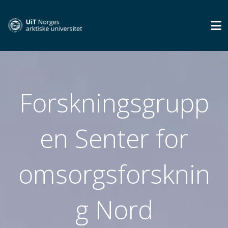
Forskningsgrupp
en Senter for
omsorgsforsknin
g Nord