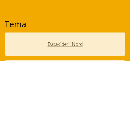
Tema
Datakilder i Nord
Teknologi
Livsstil og helse
Sosial ulikhet i helse