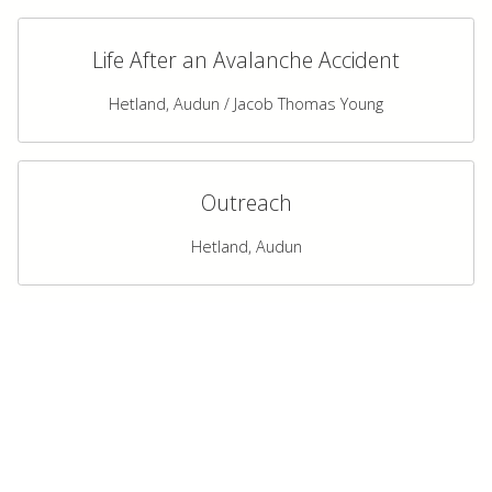
Life After an Avalanche Accident
Hetland, Audun / Jacob Thomas Young
Outreach
Hetland, Audun
Guide Roles, and Learning
Experiences of Risk and Safety in a
Nature Based Tourism
Andersen, Sigmund