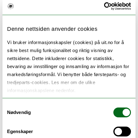
havn.
Denne nettsiden anvender cookies
Denne kunnskapen vil vi bruke til
Vi bruker informasjonskapsler (cookies) på uit.no for å
å identifisere løsninger som kan
sikre best mulig funksjonalitet og riktig visning av
hindre at avkapp havner på havet i
nettsidene. Dette inkluderer cookies for statistikk,
bevaring av innstillinger og innsamling av informasjon for
lag med næringen og komme med
markedsføringsformål. Vi benytter både førsteparts- og
tredjeparts-cookies. Les mer om de ulike
konkrete anbefalinger til tiltak.
informasjonskapslene nedenfor.
AVKAPP er finansiert av Handelens
Samtykkevalg
Nødvendig
Miljøfond
Egenskaper