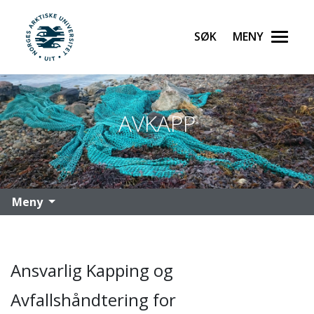
Søk
Meny
UiT Norges arktiske universitet
Gå til hovedinnhold
AVKAPP
Meny
Ansvarlig Kapping og
Avfallshåndtering for