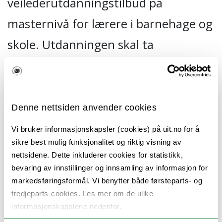
veilederutdanningstilbud på
masternivå for lærere i barnehage og
skole. Utdanningen skal ta
utgangspunkt i lokale behov.
Videreutdanning (individuell
kompetanseutvikling) skal sees i
Denne nettsiden anvender cookies
sammenheng med kollektiv
Vi bruker informasjonskapsler (cookies) på uit.no for å
sikre best mulig funksjonalitet og riktig visning av
kompetanseutvikling i barnehage og
nettsidene. Dette inkluderer cookies for statistikk,
skole for å styrke utdanningens
bevaring av innstillinger og innsamling av informasjon for
markedsføringsformål. Vi benytter både førsteparts- og
arbeidslivsrelevanse. Likeverdig
tredjeparts-cookies. Les mer om de ulike
informasjonskapslene nedenfor.
partnerskap mellom