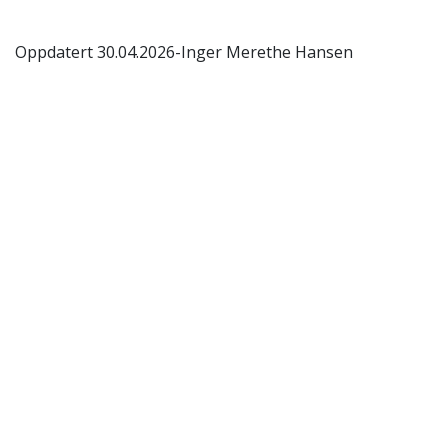
Oppdatert 30.04.2026-Inger Merethe Hansen
Akutt hjelp
Si ifra!
Driftsmeldinger
Personvern ved UiT
Sikkerhet, beredskap og personvern
Informasjonskapsler
Tilgjengelighetserklæring