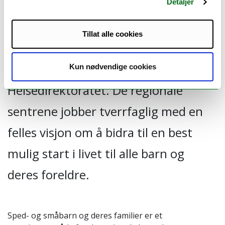
helse
Detaljer
Tillat alle cookies
Sped- og småbarns psykiske helse er
en nasjonal satsing initiert av
Kun nødvendige cookies
Helsedirektoratet. De regionale
sentrene jobber tverrfaglig med en
felles visjon om å bidra til en best
mulig start i livet til alle barn og
deres foreldre.
Sped- og småbarn og deres familier er et