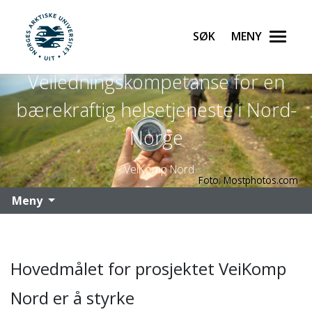
Søk
Meny
UiT Norges arktiske universitet
Veiledningskompetanse for en
Gå til hovedinnhold
bærekraftig helsetjeneste i Nord-
Norge
- VeiKomp Nord
Foto: Mostphotos.com
Meny
Hovedmålet for prosjektet VeiKomp
Nord er å styrke