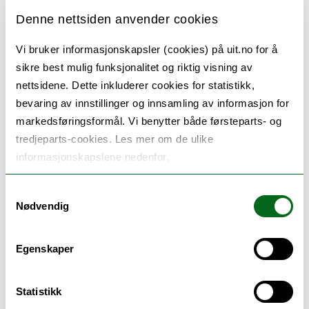
Denne nettsiden anvender cookies
Vi bruker informasjonskapsler (cookies) på uit.no for å
sikre best mulig funksjonalitet og riktig visning av
nettsidene. Dette inkluderer cookies for statistikk,
bevaring av innstillinger og innsamling av informasjon for
markedsføringsformål. Vi benytter både førsteparts- og
tredjeparts-cookies. Les mer om de ulike
informasjonskapslene nedenfor.
Samtykkevalg
Nødvendig
Designet av DELL E3
Egenskaper
Midler fra HK-dir
Prosjektet VeiKomp Nord har fått midler fra
Statistikk