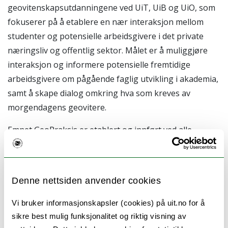
geovitenskapsutdanningene ved UiT, UiB og UiO, som
fokuserer på å etablere en nær interaksjon mellom
studenter og potensielle arbeidsgivere i det private
næringsliv og offentlig sektor. Målet er å muliggjøre
interaksjon og informere potensielle fremtidige
arbeidsgivere om pågående faglig utvikling i akademia,
samt å skape dialog omkring hva som
kreves av
morgendagens geovitere.
Emnet GeoPraksis er etablert og innført ved alle
institusjonene, og skal gi studentene en nærmere
kontakt med potensielle fremtidige arbeidsgivere, i
hovedsak gjennom praksisopphold med formål å
Denne nettsiden anvender cookies
engasjere
studenten med muligheten om å oppleve
problemløsning av reelle utfordringer i en annen
Vi bruker informasjonskapsler (cookies) på uit.no for å
kontekst enn på universitetene. Dette vil gi studentene
sikre best mulig funksjonalitet og riktig visning av