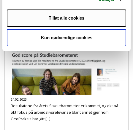
results on various conferences and arenas internationally. In
April we gave a presentation on the [...]
Tillat alle cookies
Økt fokus på arbeidslivsrelevans gir
resultater!
Kun nødvendige cookies
24.02.2023
Resultatene fra årets Studiebarometer er kommet, og økt på
økt fokus på arbeidslivsrelevanse blant annet gjennom
GeoPraksis har gitt [...]