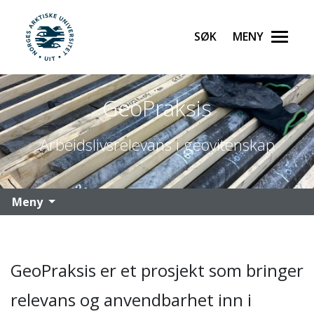
Søk
Meny
UiT Norges arktiske universitet
Gå til hovedinnhold
GeoPraksis
Arbeidslivsrelevans i geovitenskap
Meny
GeoPraksis er et prosjekt som bringer
relevans og anvendbarhet inn i