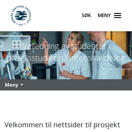
Søk
Meny
UiT Norges arktiske universitet
Gå til hovedinnhold
Veiledning av studenter i
praksisstudier på intensivavdeling
Meny
Velkommen til nettsider til prosjekt