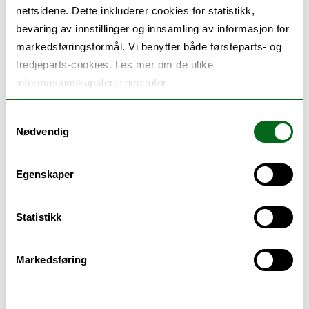
nettsidene. Dette inkluderer cookies for statistikk,
Datainnsamling avsluttet - Tusen takk for
bevaring av innstillinger og innsamling av informasjon for
alle som har deltatt!
markedsføringsformål. Vi benytter både førsteparts- og
tredjeparts-cookies. Les mer om de ulike
24.10.2023
informasjonskapslene nedenfor.
Forlenger datainnsamlingsperioden litt til
Samtykkevalg
25.09.2023
Nødvendig
Datainnsamling fortsetter ut september
Egenskaper
29.08.2023
Datainnsamling fortsetter ut september
Statistikk
Svar på spørreundersøkelsen.
Markedsføring
10.03.2023
Rekruttering av deltakere til første delstudien er i gang.