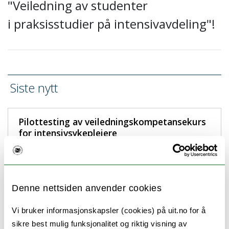
"
Veiledning
av
studenter
i
praksisstudier på
intensiv
avdeling
"!
Siste nytt
Pilottesting av veiledningskompetansekurs
for intensivsykepleiere
21.01.2025
Hvordan evaluerer norske
Denne nettsiden anvender cookies
intensivsykepleiere sin
veiledningskompetanse?
Vi bruker informasjonskapsler (cookies) på uit.no for å
06.08.2024
sikre best mulig funksjonalitet og riktig visning av