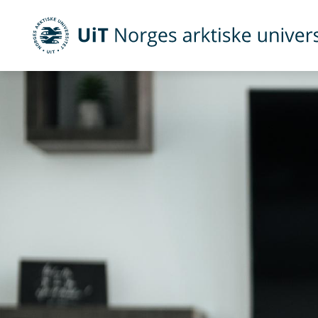
UiT Norges arktiske universitet
Gå til hovedinnhold