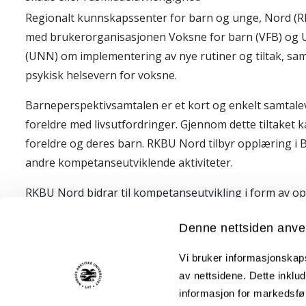
Regionalt kunnskapssenter for barn og unge, Nord (R
med brukerorganisasjonen Voksne for barn (VFB) og 
(UNN) om implementering av nye rutiner og tiltak, sam
psykisk helsevern for voksne.
Barneperspektivsamtalen er et kort og enkelt samtale
foreldre med livsutfordringer. Gjennom dette tiltaket kan
foreldre og deres barn. RKBU Nord tilbyr opplæring i
andre kompetanseutviklende aktiviteter.
RKBU Nord bidrar til kompetanseutvikling i form av opp
fagfolk i kommunale tjenester, spesialisthelsetjenest
Denne nettsiden anve
med barn som pårørende. Målsettingen er en struktur
å legge til rette for bedre oppfølging av barn i tråd m
Vi bruker informasjonskapsl
av nettsidene. Dette inklud
Innen barn som pårørende har vi følgende tjenestestø
informasjon for markedsfør