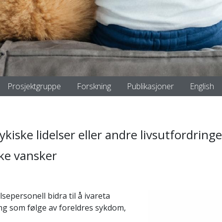
Prosjektgruppe
Forskning
Publikasjoner
English
ske lidelser eller andre livsutfordringer
ske vansker
sepersonell bidra til å ivareta
ng som følge av foreldres sykdom,