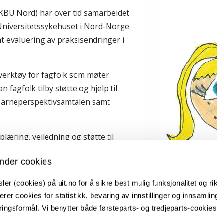
KBU Nord) har over tid samarbeidet
Universitetssykehuset i Nord-Norge
t evaluering av praksisendringer i
verktøy for fagfolk som møter
 fagfolk tilby støtte og hjelp til
 Barneperspektivsamtalen samt
læring, veiledning og støtte til
en og organisasjoner som arbeider
nder cookies
ert og kunnskapsbasert innsats for
ed lovendringene fra 2010.
er (cookies) på uit.no for å sikre best mulig funksjonalitet og rik
erer cookies for statistikk, bevaring av innstillinger og innsamlin
ttetilbud:
ingsformål. Vi benytter både førsteparts- og tredjeparts-cookie