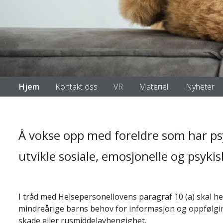
Hjem
Kontakt oss
VR
Materiell
Nyheter
Å vokse opp med foreldre som har psyki
utvikle sosiale, emosjonelle og psyki
I tråd med Helsepersonellovens paragraf 10 (a) skal hel
mindreårige barns behov for informasjon og oppfølgi
skade eller rusmiddelavhengighet.