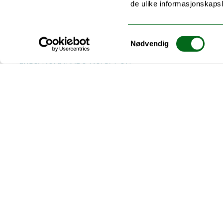
Foreldre-Baby Intervensjonen
de ulike informasjonskaps
Barn som pårørende
Samtykkevalg
Nødvendig
Se alle våre tjenestestøttetilbud:
Kursogtjenester – Re
unge, Nord (RKBU Nord) | UiT
Akutt hjelp
Si ifra!
Driftsmeldinger
Personvern ved UiT
Sikkerhet, beredskap og personvern