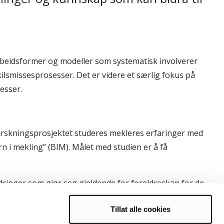
rbeidsformer og modeller som systematisk involverer
skilsmissesprosesser. Det er videre et særlig fokus på
esser.
orskningsprosjektet studeres mekleres erfaringer med
n i mekling” (BIM). Målet med studien er å få
ringer som gjør seg gjeldende for foreldreskap for de
Tillat alle cookies