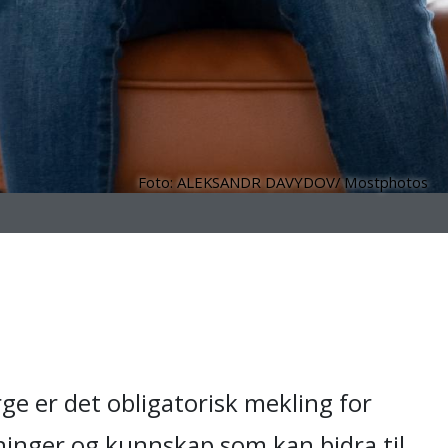
Foto: ALEKSANDR DAVYDOV/ Mostphotos
ge er det obligatorisk mekling for
dninger og kunnskap som kan bidra til