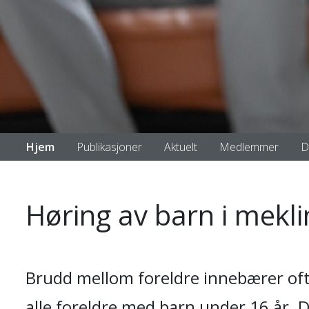
Hjem
Publikasjoner
Aktuelt
Medlemmer
D
Høring av barn i mekl
Brudd mellom foreldre innebærer ofte 
alle foreldre med barn under 16 år. D