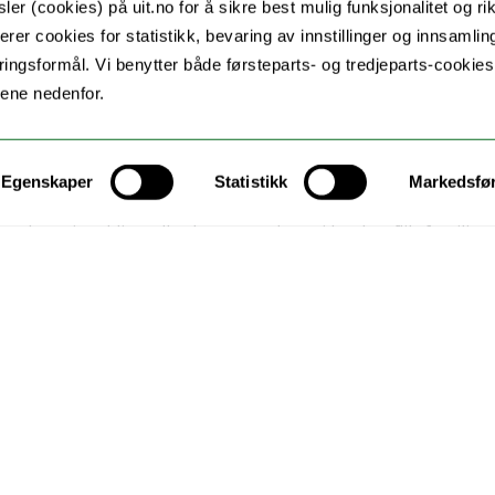
er (cookies) på uit.no for å sikre best mulig funksjonalitet og rik
n første datainnsamlingen (2013-2015). Informantgrupper var 
erer cookies for statistikk, bevaring av innstillinger og innsamlin
ingsformål. Vi benytter både førsteparts- og tredjeparts-cookie
g kvalitative metoder. Den neste datainnsamlingen (2020) in
lene nedenfor.
u ved tre familievernkontor. Datainnsamling i 2021 består av 
og bestod av individuelle intervju med foreldre til barn und
Egenskaper
Statistikk
Markedsfø
et barn i mekling eller barn som lever i høykonfliktfamilier
Kontakt UiT
For media