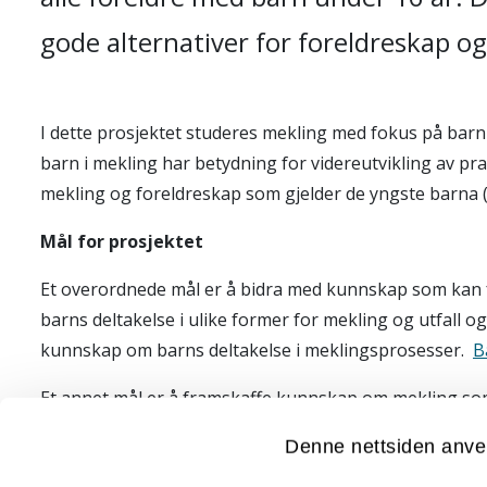
gode alternativer for foreldreskap o
I dette prosjektet studeres mekling med fokus på bar
barn i mekling har betydning for videreutvikling av prak
mekling og foreldreskap som gjelder de yngste barna (0
Mål for prosjektet
Et overordnede mål er å bidra med kunnskap som kan f
barns deltakelse i ulike former for mekling og utfall 
kunnskap om barns deltakelse i meklingsprosesser.
B
Et annet mål er å framskaffe kunnskap om mekling som 
yngste barna etter brudd.
Denne nettsiden anve
Utvalg og metode