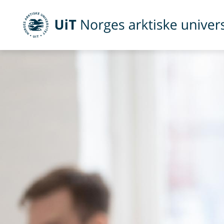
UiT Norges arktiske universitet
Gå til hovedinnhold