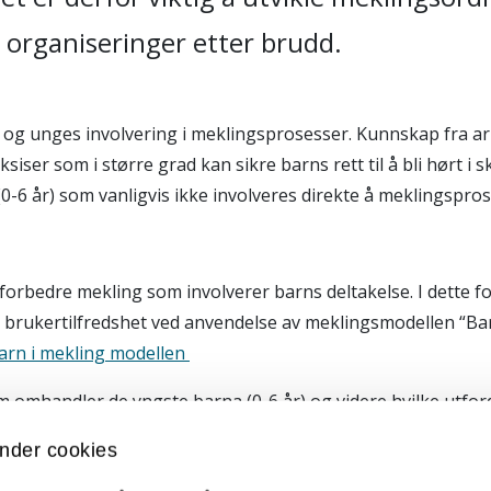
g organiseringer etter brudd.
n og unges involvering i meklingsprosesser. Kunnskap fra a
siser som i større grad kan sikre barns rett til å bli hørt i 
-6 år) som vanligvis ikke involveres direkte å meklingspros
orbedre mekling som involverer barns deltakelse. I dette f
og brukertilfredshet ved anvendelse av meklingsmodellen “Bar
arn i mekling modellen
omhandler de yngste barna (0-6 år) og videre hvilke utford
nder cookies