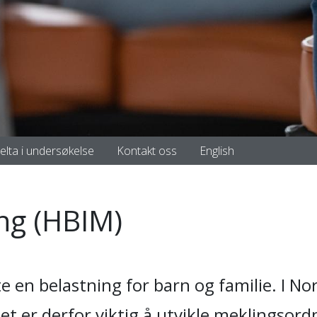
elta i undersøkelse
Kontakt oss
English
ing (HBIM)
en belastning for barn og familie. I Nor
et er derfor viktig å utvikle meklingsor