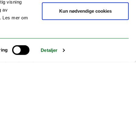
tig visning
barn i alderen 7 - 16 år, foreldre og meklere på
g av
Kun nødvendige cookies
s. Les mer om
ngikk i stipendiatens phd-prosjekt. Barn og unge i
fokusgruppeintervju med meklere ved fire
er skolealder.
ring
Detaljer
 ta kontakt med oss.