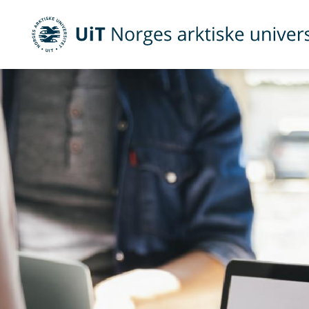
UiT Norges arktiske universitet
Gå til hovedinnhold