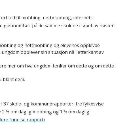
orhold til mobbing, nettmobbing, internett-
die gjennomført på de samme skolene i løpet av høsten
mobbing og nettmobbing og elevenes opplevde
 ungdom opplever sin situasjon nå i etterkant av
 å lære mer om hva ungdom tenker om dette og om dette
» blant dem.
e i 37 skole- og kommunerapporter, tre fylkesvise
e 2 % om daglig mobbing og 1 % om daglig
flere funn se rapport)
.