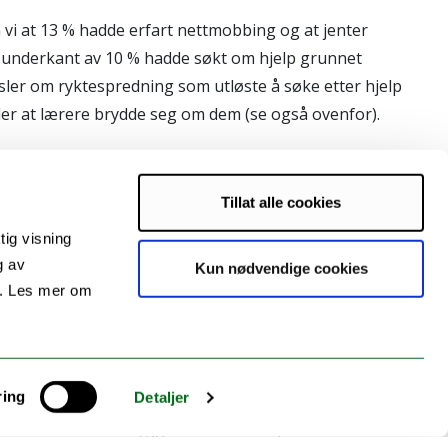
å vi at 13 % hadde erfart nettmobbing og at jenter
t i underkant av 10 % hadde søkt om hjelp grunnet
sler om ryktespredning som utløste å søke etter hjelp
ller at lærere brydde seg om dem (se også ovenfor).
Tillat alle cookies
 foreta meningsfulle sammenligninger fra tiden før og
tig visning
aet tar ca. 10 minutter.
g av
Kun nødvendige cookies
s. Les mer om
ene som deltok var Japan, Hellas, Kina, India, Finland,
ingen om ungdommenes opplevelse etter
ring
Detaljer
forekomsten av mobbing og nettmobbing var lavere i
 at i land med forebyggende intervensjoner mot