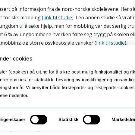
r basert på informasjon fra de nord-norske skolelevene. Her s
t for slik mobbing
(link til studie
). I en annen studie så vi a
ungdom til å søke hjelp, men for mobbing var det særlig tru
trent 6 % av ungdommene hverken følte seg trygg på skolen e
ettmobbing og større psykososiale vansker (
link til studie
).
nder cookies
som nå er elever ved de 72 skolene prioriteres for å kunne
er (cookies) på uit.no for å sikre best mulig funksjonalitet og rik
elektronisk spørreskjema i skoletiden. Utfyllingen av skjem
erer cookies for statistikk, bevaring av innstillinger og innsamlin
ingsformål. Vi benytter både førsteparts- og tredjeparts-cookie
e. I 2017 deltok i alt 21.688 ungdommer fra 13 nasjoner. Land
lene nedenfor.
Indonesia og Norge. Disse landene vil også delta i kartlegg
Egenskaper
Statistikk
Markedsfø
ar ført til to publikasjoner. Den ene artikkelen viste at 
l Iran, Russland og Indonesia. I denne studien kom det fram