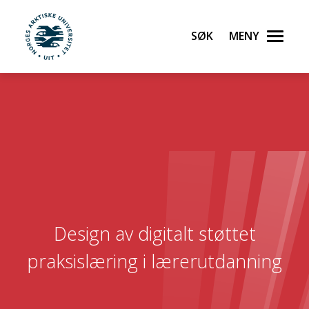
Søk
Meny
UiT Norges arktiske universitet
Gå til hovedinnhold
Design av digitalt støttet
praksislæring i lærerutdanning