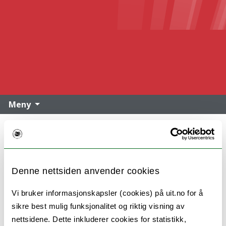
Meny
Prosjektet «Design av digitalt støttet
Denne nettsiden anvender cookies
praksislæring i lærerutdanning» er et
Vi bruker informasjonskapsler (cookies) på uit.no for å
samarbeidsprosjekt mellom seks lærerutdanninger
sikre best mulig funksjonalitet og riktig visning av
ved Norges arktiske universitet – UiT.
nettsidene. Dette inkluderer cookies for statistikk,