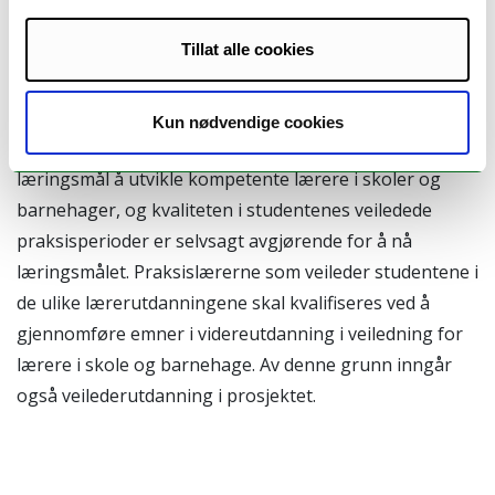
understøtter studentenes praksislæring på en
kvalitativt bedre måte. Dette skal gjøres med
Tillat alle cookies
utgangspunkt i programvaren MOSO (Mentoring and
observation software), som omtales nærmere.
Kun nødvendige cookies
Alle lærerutdanningene har som overordnet
læringsmål å utvikle kompetente lærere i skoler og
barnehager, og kvaliteten i studentenes veiledede
praksisperioder er selvsagt avgjørende for å nå
læringsmålet. Praksislærerne som veileder studentene i
de ulike lærerutdanningene skal kvalifiseres ved å
gjennomføre emner i videreutdanning i veiledning for
lærere i skole og barnehage. Av denne grunn inngår
også veilederutdanning i prosjektet.