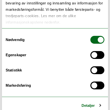
Utdanningene har base i Tromsø og Alta.
bevaring av innstillinger og innsamling av informasjon for
markedsføringsformål. Vi benytter både førsteparts- og
Utdanningen som deltar er:
tredjeparts-cookies. Les mer om de ulike
Barnehagelærerutdanning
informasjonskapslene nedenfor.
Grunnskolelærerutdanning for 1.-7. trinn
Grunnskolelærerutdanning for 5.-10. trinn
Samtykkevalg
Praktisk pedagogisk utdanning for trinn 8-13
Nødvendig
(PPU A)
Praktisk- pedagogisk utdanning for Yrkesfag for
Egenskaper
trinn 8-13 (PPU Y)
Lektorutdanning for trinn 8-13
Veiledning for lærere i skole og barnehage
Statistikk
Markedsføring
Prosjektets overordnede mål er videst sett å utvikle
digitalt støttede læringsdesign, og herunder
veiledningsdesign og feedbackdesign, som
Detaljer