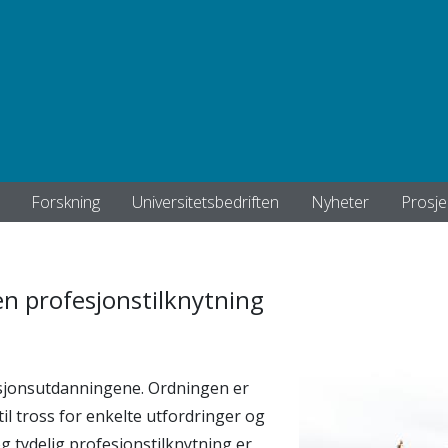
Forskning
Universitetsbedriften
Nyheter
Prosje
en profesjonstilknytning
esjonsutdanningene. Ordningen er
il tross for enkelte utfordringer og
g tydelig profesjonstilknytning er