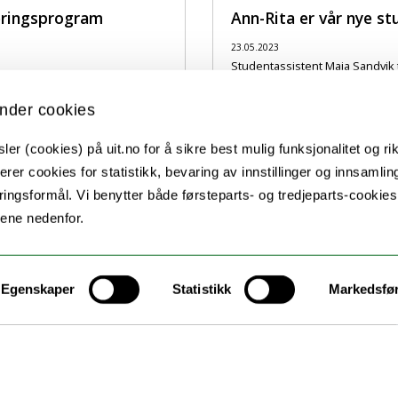
læringsprogram
Ann-Rita er vår nye s
23.05.2023
Studentassistent Maja Sandvik 
ledning i praksisbedrifter?
Amalie Hefre Lie, som er i ferd m
nder cookies
er (cookies) på uit.no for å sikre best mulig funksjonalitet og rik
erer cookies for statistikk, bevaring av innstillinger og innsamlin
ingsformål. Vi benytter både førsteparts- og tredjeparts-cookie
lene nedenfor.
Egenskaper
Statistikk
Markedsfø
Kontakt UiT
For media
For skoler