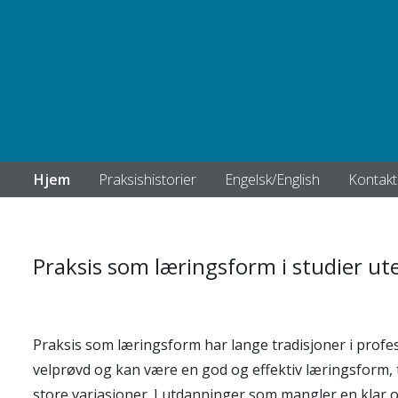
Hjem
Praksishistorier
Engelsk/English
Kontakt
Praksis som læringsform i studier ut
Praksis som læringsform har lange tradisjoner i prof
velprøvd og kan være en god og effektiv læringsform, t
store variasjoner. I utdanninger som mangler en klar o