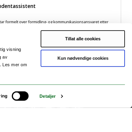
tudentassistent
tar formelt over formidling- og kommunikasjonsansvaret etter
ed å avslutte sin mastergrad i [...]
Tillat alle cookies
tig visning
g av
Kun nødvendige cookies
s. Les mer om
ring
Detaljer