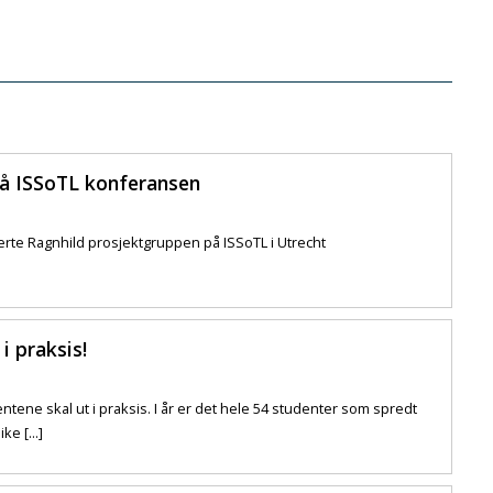
på ISSoTL konferansen
rte Ragnhild prosjektgruppen på ISSoTL i Utrecht
i praksis!
ene skal ut i praksis. I år er det hele 54 studenter som spredt
ke [...]