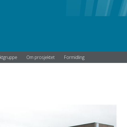
ktgruppe
Om prosjektet
Formidling