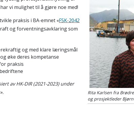
ar vi mulighet til å gjøre noe med!
tvikle praksis i BA-emnet «
FSK-2042
raft og forventningsavklaring som
ærekraftig og med klare læringsmål
 og øke deres kompetanse
for praksis
bedriftene
nsiert av HK-DIR (2021-2023) under
».
Rita Karlsen fra Brødr
og prosjektleder Bjørn