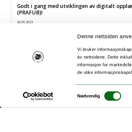
Godt i gang med utviklingen av digitalt opp
(PRAFUB)!
26.05.2023
Vil din bedrift være med å utvikle vårt opplæringsprogram for vei
Denne nettsiden anve
Alle nyheter
Vi bruker informasjonskapsl
av nettsidene. Dette inklud
informasjon for markedsfør
de ulike informasjonskaps
Samtykkevalg
Nødvendig
Akutt hjelp
Si ifra!
Driftsmeldinger