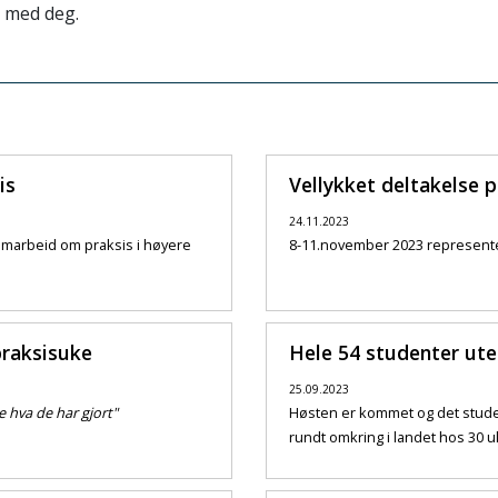
t med deg.
is
Vellykket deltakelse 
24.11.2023
amarbeid om praksis i høyere
8-11.november 2023 represente
praksisuke
Hele 54 studenter ute 
25.09.2023
e hva de har gjort"
Høsten er kommet og det student
rundt omkring i landet hos 30 uli