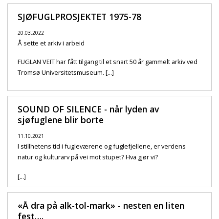
SJØFUGLPROSJEKTET 1975-78
20.03.2022
Å sette et arkiv i arbeid
FUGLAN VEIT har fått tilgang til et snart 50 år gammelt arkiv ved
Tromsø Universitetsmuseum. [...]
SOUND OF SILENCE - når lyden av
sjøfuglene blir borte
11.10.2021
I stillhetens tid i fugleværene og fuglefjellene, er verdens
natur og kulturarv på vei mot stupet? Hva gjør vi?
[...]
«Å dra på alk-tol-mark» - nesten en liten
fest….