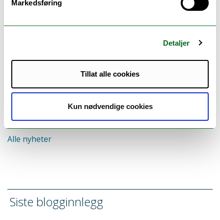
Markedsføring
Detaljer
Tillat alle cookies
02.05.2023
Mearrasiida, FUGLAN VEITS partner i Porsanger, inviterer til
utstillinger og verksteder. Første stopp på programmet er til
Kun nødvendige cookies
Ingøy, hvor Beate [...]
Alle nyheter
Siste blogginnlegg