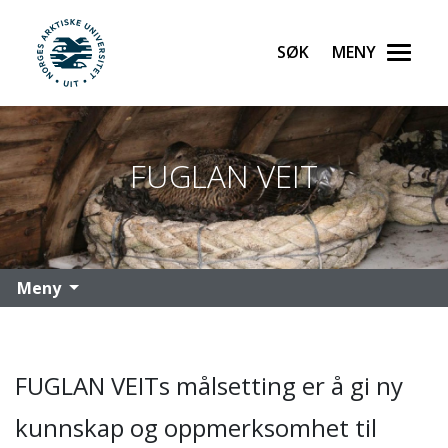
Søk
Meny
UiT Norges arktiske universitet
Gå til hovedinnhold
FUGLAN VEIT
Meny
FUGLAN VEITs målsetting er å gi ny
kunnskap og oppmerksomhet til