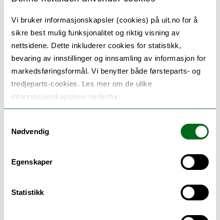
selskap med Arnaparken i Bergen, Nordre Follo kommune og
Oslo kommune. Prisen har vært delt ut [...]
Vi bruker informasjonskapsler (cookies) på uit.no for å
sikre best mulig funksjonalitet og riktig visning av
nettsidene. Dette inkluderer cookies for statistikk,
FUGLAN VEIT i Porsangerfjorden
bevaring av innstillinger og innsamling av informasjon for
markedsføringsformål. Vi benytter både førsteparts- og
31.05.2023
Fint oppslag i Sagat 11.mai 2023 om utstilling og verksted i regi
tredjeparts-cookies. Les mer om de ulike
av Mearrasiida og FUGLAN VEIT på Stabbursneset Naturhus
informasjonskapslene nedenfor.
9.-10. mai.
Samtykkevalg
Nødvendig
Folk og fugler - utstillinger og verksteder
Ingøy og Porsanger
Egenskaper
Statistikk