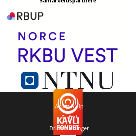
Samarbeidspartnere
Akutt hjelp
Si ifra!
Driftsmeldinger