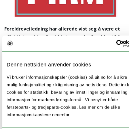
F
oreldreveiledning har allerede vist seg å være et
effektivt verktøy for å hjelpe norske foreldre til å
utvikle gode foreldreferdigheter. Nå skal
forskere undersøke effekten
av foreldreveiledningen for familier med
Denne nettsiden anvender cookies
flyktningbakgrunn.
Vi bruker informasjonskapsler (cookies) på uit.no for å sikre
Regionalt kunnskapssenter for barn og unge Nord
mulig funksjonalitet og riktig visning av nettsidene. Dette ink
(RKBU Nord) skal i en femårig periode samarbeide med
cookies for statistikk, bevaring av innstillinger og innsamling
de tre andre regionale kunnskapssentrene RKBU Midt-
informasjon for markedsføringsformål. Vi benytter både
Norge, RKBU Vest og RBUP Øst og Sør, samt
førsteparts- og tredjeparts-cookies. Les mer om de ulike
Spisskompetansemiljø (SKM) for foreldrestøtte og
informasjonskapslene nedenfor.
forebygging i Bufetat om å implementere og evaluere