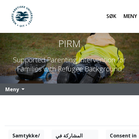
Søk
UiT Norges arktiske universitet
Gå til hovedinnhold
PIRM
Supported Parenting Intervention for
Families with Refugee Background
Meny
Samtykke/
المشاركة في
Consent in