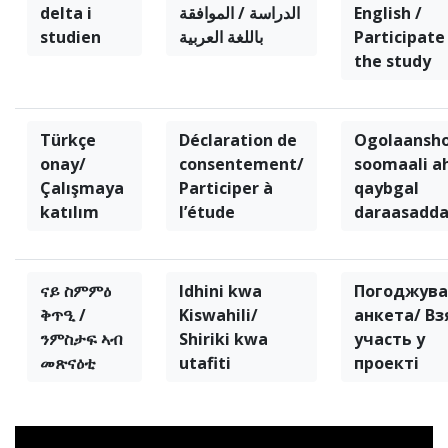
delta i
الدراسة / الموافقة
English /
studien
باللغة العربية
Participate
the study
Türkçe
Déclaration de
Ogolaansho
onay/
consentement/
soomaali a
Çalışmaya
Participer à
qaybgal
katılım
l’étude
daraasadd
ናይ ስምምዕ
Idhini kwa
Погоджува
ቅጥዒ /
Kiswahili/
анкета/ Вз
ንምስታፍ ኣብ
Shiriki kwa
участь у
መጽናዕቲ
utafiti
проекті